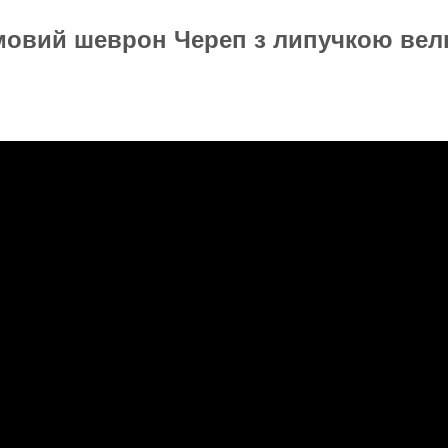
мовий шеврон
Череп
з липучкою вел