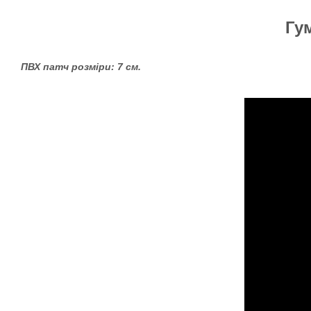
Гу
ПВХ патч р
озміри:
7 см.