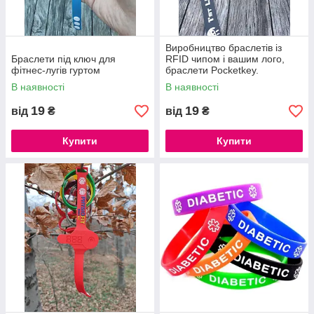
Виробництво браслетів із
Браслети під ключ для
RFID чипом і вашим лого,
фітнес-лугів гуртом
браслети Pocketkey.
В наявності
В наявності
19
19
від
₴
від
₴
Купити
Купити