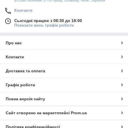
ул.Бастионная 5 По пред. созвону, Київ, Україна
якості на всю продукцію, яку випускаємо. Замовляйте
силіконові браслети оптом у нас, і зробіть Ваш бізнес
Контакти
привабливим і пізнаваним!
Сьогодні працює з 08:30 до 18:00
Показати весь графік роботи
Про нас
Контакти
Доставка та оплата
Графік роботи
Повна версія сайту
Сайт створено на маркетплейсі
Prom.ua
Політика конфіденційності