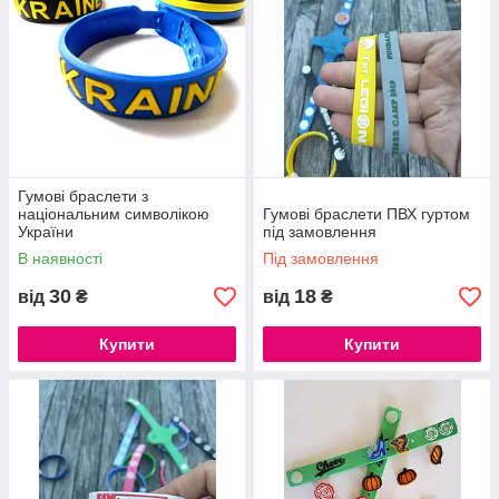
Браслети з силікону та друк на поверхні них виробляються з
допомогою кількох видів обладнання. Є різні види друку та
форми браслетів. Вдавлені логотипи і об'ємні букви
дозволяють грати з дизайном і створювати унікальні сувеніри.
Гумові браслети з
національним символікою
Гумові браслети ПВХ гуртом
України
під замовлення
В наявності
Під замовлення
30
18
від
₴
від
₴
Купити
Купити