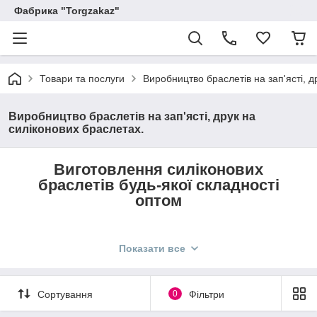
Фабрика "Torgzakaz"
Товари та послуги
Виробництво браслетів на зап'ясті, д
Виробництво браслетів на зап'ясті, друк на
силіконових браслетах.
Виготовлення силіконових
браслетів будь-якої складності
оптом
Показати все
Сортування
0
Фільтри
Силіконові браслети популярні в усьому світі. Завдяки своїй