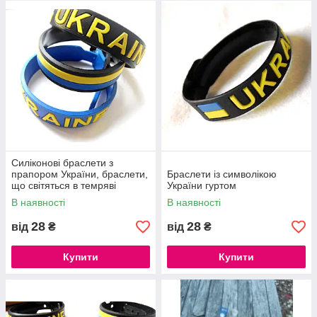
різноманітності і невисокою ціною вони стали
використовуватися повсюдно в спортзалах, клубах,
аквапарках, а також різними компаніями для проведення
промо-акцій та фестивалів.
:
Браслет ПВХ має безліч позитивних переваг
- широка колірна гамма;
- зносостійкість;
- стійкість до потрапляння вологи, сонячних променів і
перепадів температури;
- можливість нанесення вдавленого і опуклого тексту;
Силіконові браслети з
- низька вартість.
прапором України, браслети,
Браслети із символікою
що світяться в темряві
України гуртом
В наявності
В наявності
28
28
від
₴
від
₴
Купити
Купити