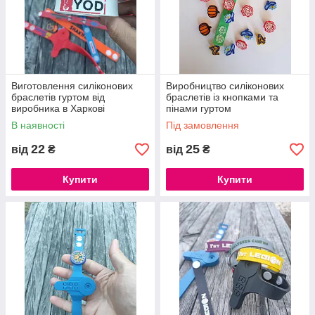
Виготовлення силіконових
Виробництво силіконових
браслетів гуртом від
браслетів із кнопками та
виробника в Харкові
пінами гуртом
В наявності
Під замовлення
22
25
від
₴
від
₴
Купити
Купити