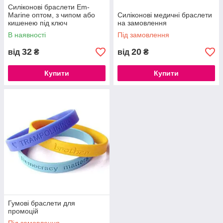
Силіконові браслети Em-
Marine оптом, з чипом або
Силіконові медичні браслети
кишенею під ключ
на замовлення
В наявності
Під замовлення
32
20
від
₴
від
₴
Купити
Купити
Гумові браслети для
промоцій