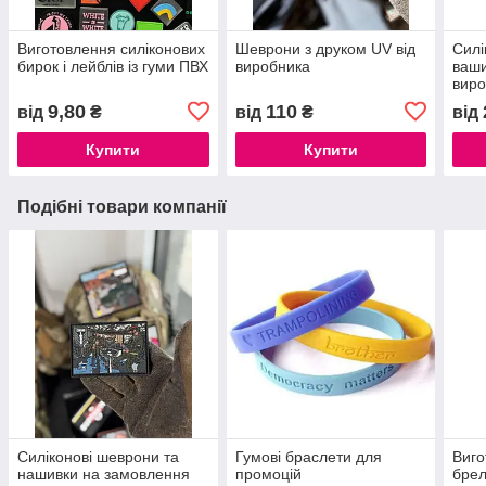
Виготовлення силіконових
Шеврони з друком UV від
Силі
бирок і лейблів із гуми ПВХ
виробника
ваши
виро
9,80
110
від
₴
від
₴
від
Купити
Купити
Подібні товари компанії
Силіконові шеврони та
Гумові браслети для
Виго
нашивки на замовлення
промоцій
брел