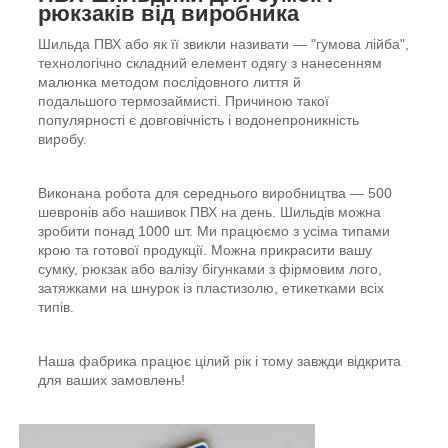
рюкзаків від виробника
Шильда ПВХ або як її звикли називати — "гумова лійба",
технологічно складний елемент одягу з нанесенням
малюнка методом послідовного лиття й
подальшого термозаймисті. Причиною такої
популярності є довговічність і водонепроникність
виробу.
Виконана робота для середнього виробництва — 500
шевронів або нашивок ПВХ на день. Шильдів можна
зробити понад 1000 шт. Ми працюємо з усіма типами
крою та готової продукції. Можна прикрасити вашу
сумку, рюкзак або валізу бігунками з фірмовим лого,
затяжками на шнурок із пластизолю, етикетками всіх
типів.
Наша фабрика працює цілий рік і тому завжди відкрита
для ваших замовлень!