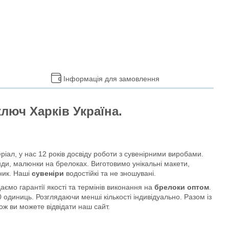
Інформація для замовлення
люч Харків Україна.
ріал, у нас 12 років досвіду роботи з сувенірними виробами.
енди, малюнки на брелоках. Виготовимо унікальні макети,
ник. Наші
сувеніри
водостійкі та не зношувані.
ємо гарантії якості та термінів виконання на
брелоки оптом
.
 одиниць. Розглядаючи менші кількості індивідуально. Разом із
ож ви можете відвідати наш сайт.