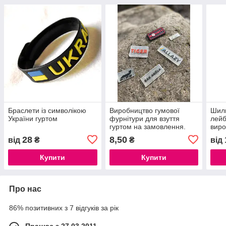
Браслети із символікою
Виробництво гумової
Шиль
України гуртом
фурнітури для взуття
лейб
гуртом на замовлення.
виро
Взуттєва підошва з ПВХ.
28
8,50
від
₴
₴
від
Купити
Купити
Про нас
86% позитивних з 7 відгуків за рік
Працює з 27.03.2011