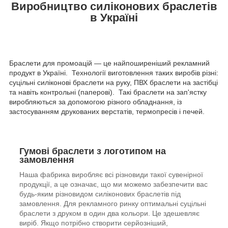
Виробництво силіконових браслетів
в Україні
Браслети для промоацій — це найпоширеніший рекламний
продукт в Україні. Технології виготовлення таких виробів різні:
суцільні силіконові браслети на руку, ПВХ браслети на застібці
та навіть контрольні (паперові). Такі браслети на зап'ястку
виробляються за допомогою різного обладнання, із
застосуванням друкованих верстатів, термопресів і печей.
Гумові браслети з логотипом на
замовлення
Наша фабрика виробляє всі різновиди такої сувенірної
продукції, а це означає, що ми можемо забезпечити вас
будь-яким різновидом силіконових браслетів під
замовлення. Для рекламного ринку оптимальні суцільні
браслети з друком в один два кольори. Це здешевляє
виріб. Якщо потрібно створити серйозніший,