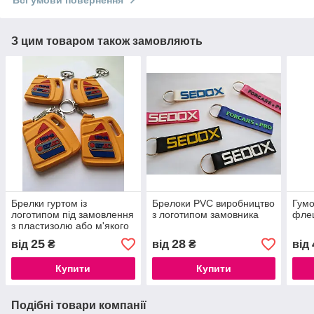
Всі умови повернення
З цим товаром також замовляють
Брелки гуртом із
Брелоки PVC виробництво
Гумо
логотипом під замовлення
з логотипом замовника
фле
з пластизолю або м'якого
ПВХ
25
28
від
₴
від
₴
від
Купити
Купити
Подібні товари компанії