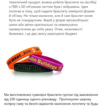
тематичний продукт, можна робити браслети на застібці
з ПВХ з 3D об'ємним литтям букв і зображень. Ідея
полягає в тому, щоб надати браслету химерної форми
й об'єму. Не тільки малюнок, але й сам браслет може
бути не стандартним. Виріб у формі автомобільної
шини або квітки оригінально та невимушено
привертатиме до себе увагу. Отже, можливості
безмежні, і це дає змогу коригувати бюджет.
Ми виготовляємо сувенірні браслети гуртом під замовлення
від 100 одиниць одного різновиду . Пропонуємо широку
колірну гаму та безліч варіантів нанесення логотипу та будь-