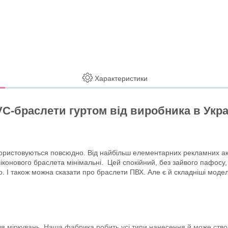
Характеристики
C-браслети гуртом від виробника в Укра
використовуються повсюдно. Від найбільш елементарних рекламних а
іконового браслета мінімальні. Цей спокійний, без зайвого пафосу,
. І також можна сказати про браслети ПВХ. Але є й складніші модел
ля міркувань. Наша фабрика робить усі типи нанесення й може ств