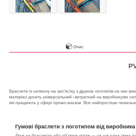
Опис
PV
Браслети із силікону на зап'ястку з друком логотипів на них 
матеріал досить універсальний і витратний на виробництво сил
які працюють у сфері промо-магази. Все найпростіше геніально
Гумові браслети з логотипом від виробника
Друк на браслетах або об'ємне лиття — це ще одна тема д