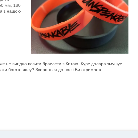
60 мм, 180
ня з нашою
 уже не вигідно возити браслети з Китаю. Курс долара змушує
чати багато часу? Зверніться до нас і Ви отримаєте